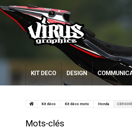
KIT DECO
DESIGN
COMMUNICA
Kit déco
Kit déco moto
Honda
CBR600
Mots-clés