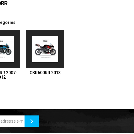
0RR
égories
RR 2007-
CBR600RR 2013
012