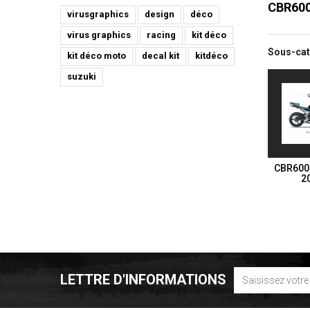
CBR60
virusgraphics
design
déco
virus graphics
racing
kit déco
Sous-cat
kit déco moto
decal kit
kitdéco
suzuki
CBR600
2
LETTRE D'INFORMATIONS