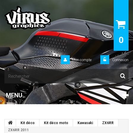
0
Mon compte
Connexion
MENU
Kit déco
Kit déco moto
Kawasaki
ZX6RR
ZX6RR 2011