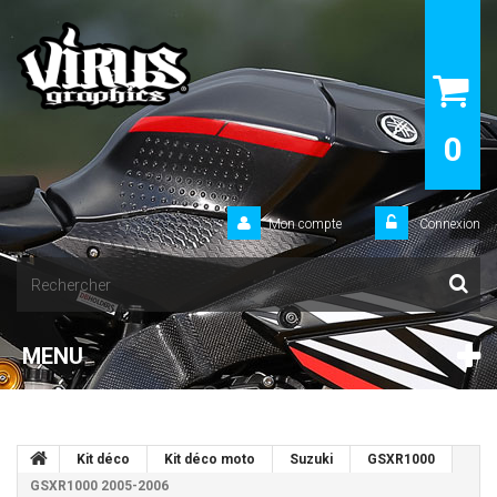
0
Mon compte
Connexion
MENU
Kit déco
Kit déco moto
Suzuki
GSXR1000
GSXR1000 2005-2006