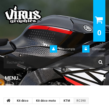
0
Mon compte
Connexion
MENU
Kit déco
Kit déco moto
KTM
RC390