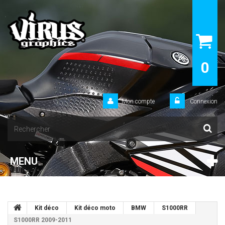
0
Mon compte
Connexion
MENU
Kit déco
Kit déco moto
BMW
S1000RR
S1000RR 2009-2011