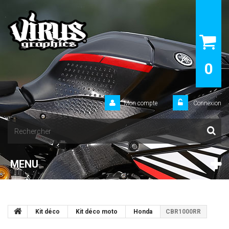
0
Mon compte
Connexion
MENU
Kit déco
Kit déco moto
Honda
CBR1000RR