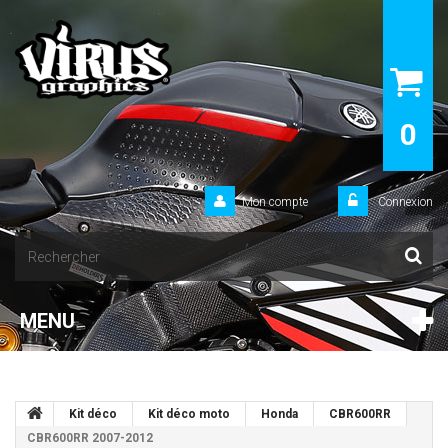
0
Mon compte
Connexion
MENU
Kit déco
Kit déco moto
Honda
CBR600RR
CBR600RR 2007-2012